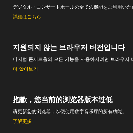
デジタル・コンサートホールの全ての機能をご利用いた
詳細はこちら
지원되지 않는 브라우저 버전입니다
디지털 콘서트홀의 모든 기능을 사용하시려면 브라우저 
더 알아보기
抱歉，您当前的浏览器版本过低
请更新您的浏览器，以便使用数字音乐厅的所有功能。
了解更多