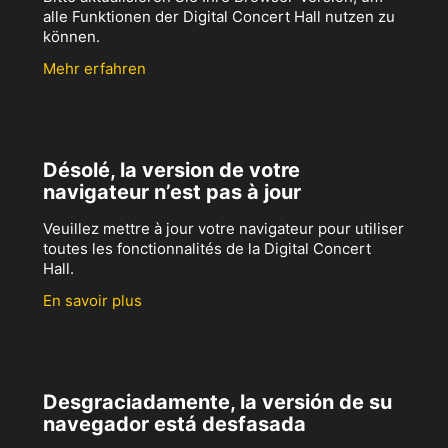
alle Funktionen der Digital Concert Hall nutzen zu
können.
Mehr erfahren
Désolé, la version de votre
navigateur n’est pas à jour
Veuillez mettre à jour votre navigateur pour utiliser
toutes les fonctionnalités de la Digital Concert
Hall.
En savoir plus
Desgraciadamente, la versión de su
navegador está desfasada