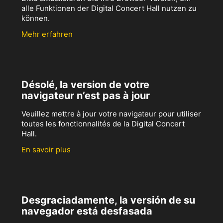
alle Funktionen der Digital Concert Hall nutzen zu
können.
Mehr erfahren
Désolé, la version de votre
navigateur n’est pas à jour
Veuillez mettre à jour votre navigateur pour utiliser
toutes les fonctionnalités de la Digital Concert
Hall.
En savoir plus
Desgraciadamente, la versión de su
navegador está desfasada