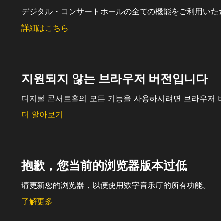
デジタル・コンサートホールの全ての機能をご利用いた
詳細はこちら
지원되지 않는 브라우저 버전입니다
디지털 콘서트홀의 모든 기능을 사용하시려면 브라우저 
더 알아보기
抱歉，您当前的浏览器版本过低
请更新您的浏览器，以便使用数字音乐厅的所有功能。
了解更多