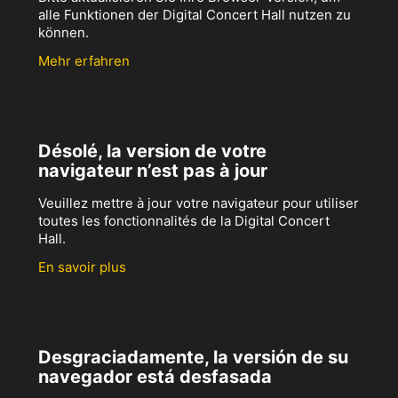
alle Funktionen der Digital Concert Hall nutzen zu
können.
Mehr erfahren
Désolé, la version de votre
navigateur n’est pas à jour
Veuillez mettre à jour votre navigateur pour utiliser
toutes les fonctionnalités de la Digital Concert
Hall.
En savoir plus
Desgraciadamente, la versión de su
navegador está desfasada