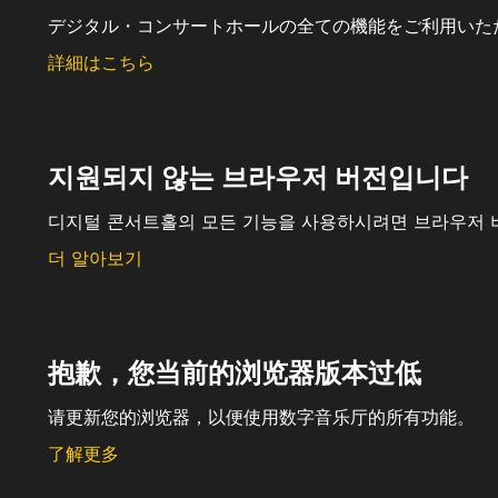
デジタル・コンサートホールの全ての機能をご利用いた
詳細はこちら
지원되지 않는 브라우저 버전입니다
디지털 콘서트홀의 모든 기능을 사용하시려면 브라우저 
더 알아보기
抱歉，您当前的浏览器版本过低
请更新您的浏览器，以便使用数字音乐厅的所有功能。
了解更多