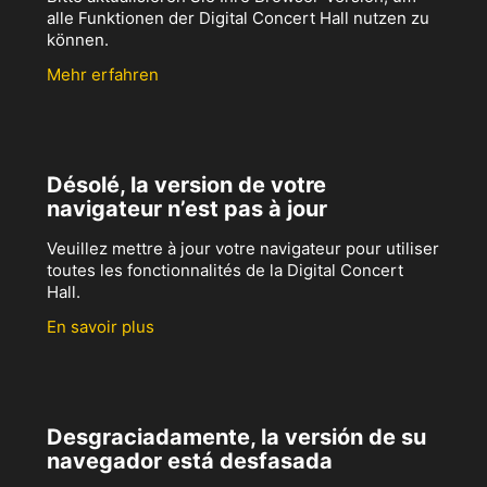
alle Funktionen der Digital Concert Hall nutzen zu
können.
Mehr erfahren
Désolé, la version de votre
navigateur n’est pas à jour
Veuillez mettre à jour votre navigateur pour utiliser
toutes les fonctionnalités de la Digital Concert
Hall.
En savoir plus
Desgraciadamente, la versión de su
navegador está desfasada