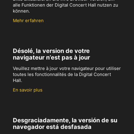
alle Funktionen der Digital Concert Hall nutzen zu
können.
Mehr erfahren
Désolé, la version de votre
navigateur n’est pas à jour
Veuillez mettre à jour votre navigateur pour utiliser
toutes les fonctionnalités de la Digital Concert
Hall.
En savoir plus
Desgraciadamente, la versión de su
navegador está desfasada