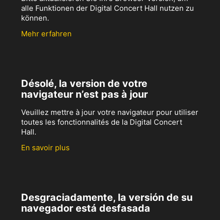
alle Funktionen der Digital Concert Hall nutzen zu
können.
Mehr erfahren
Désolé, la version de votre
navigateur n’est pas à jour
Veuillez mettre à jour votre navigateur pour utiliser
toutes les fonctionnalités de la Digital Concert
Hall.
En savoir plus
Desgraciadamente, la versión de su
navegador está desfasada