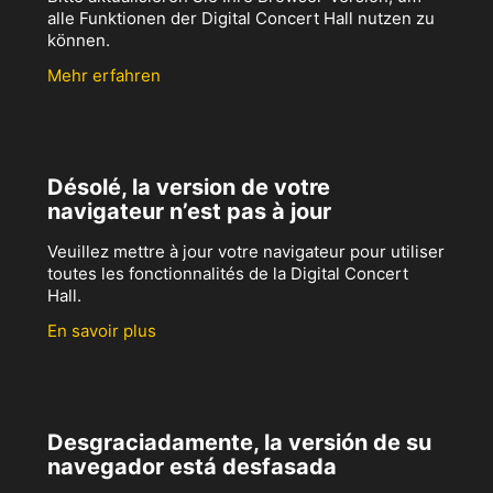
alle Funktionen der Digital Concert Hall nutzen zu
können.
Mehr erfahren
Désolé, la version de votre
navigateur n’est pas à jour
Veuillez mettre à jour votre navigateur pour utiliser
toutes les fonctionnalités de la Digital Concert
Hall.
En savoir plus
Desgraciadamente, la versión de su
navegador está desfasada