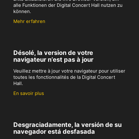
alle Funktionen der Digital Concert Hall nutzen zu
können.
Mehr erfahren
Désolé, la version de votre
navigateur n’est pas à jour
Veuillez mettre à jour votre navigateur pour utiliser
toutes les fonctionnalités de la Digital Concert
Hall.
En savoir plus
Desgraciadamente, la versión de su
navegador está desfasada