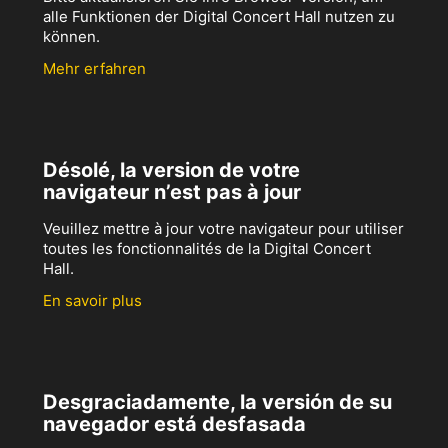
alle Funktionen der Digital Concert Hall nutzen zu
können.
Mehr erfahren
Désolé, la version de votre
navigateur n’est pas à jour
Veuillez mettre à jour votre navigateur pour utiliser
toutes les fonctionnalités de la Digital Concert
Hall.
En savoir plus
Desgraciadamente, la versión de su
navegador está desfasada