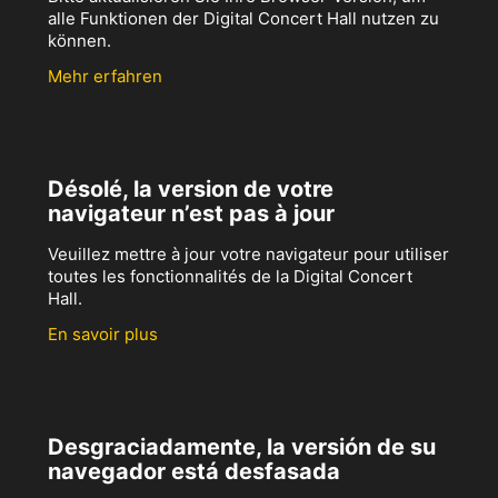
alle Funktionen der Digital Concert Hall nutzen zu
können.
Mehr erfahren
Désolé, la version de votre
navigateur n’est pas à jour
Veuillez mettre à jour votre navigateur pour utiliser
toutes les fonctionnalités de la Digital Concert
Hall.
En savoir plus
Desgraciadamente, la versión de su
navegador está desfasada