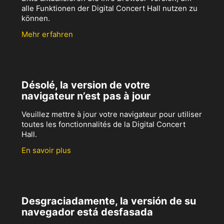
alle Funktionen der Digital Concert Hall nutzen zu
können.
Mehr erfahren
Désolé, la version de votre
navigateur n’est pas à jour
Veuillez mettre à jour votre navigateur pour utiliser
toutes les fonctionnalités de la Digital Concert
Hall.
En savoir plus
Desgraciadamente, la versión de su
navegador está desfasada