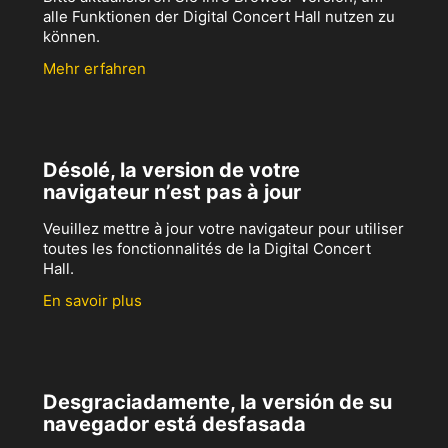
alle Funktionen der Digital Concert Hall nutzen zu
können.
Mehr erfahren
Désolé, la version de votre
navigateur n’est pas à jour
Veuillez mettre à jour votre navigateur pour utiliser
toutes les fonctionnalités de la Digital Concert
Hall.
En savoir plus
Desgraciadamente, la versión de su
navegador está desfasada