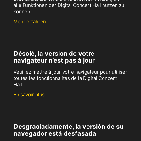
alle Funktionen der Digital Concert Hall nutzen zu
können.
Mehr erfahren
Désolé, la version de votre
navigateur n’est pas à jour
Veuillez mettre à jour votre navigateur pour utiliser
toutes les fonctionnalités de la Digital Concert
Hall.
En savoir plus
Desgraciadamente, la versión de su
navegador está desfasada