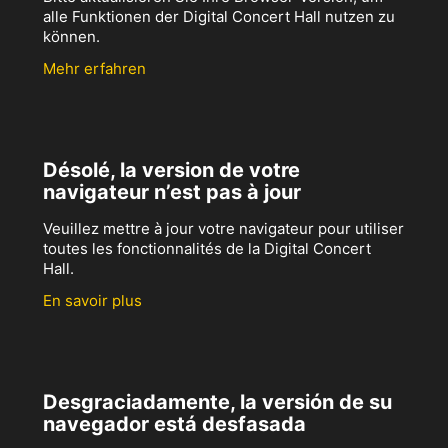
alle Funktionen der Digital Concert Hall nutzen zu
können.
Mehr erfahren
Désolé, la version de votre
navigateur n’est pas à jour
Veuillez mettre à jour votre navigateur pour utiliser
toutes les fonctionnalités de la Digital Concert
Hall.
En savoir plus
Desgraciadamente, la versión de su
navegador está desfasada