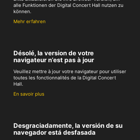
alle Funktionen der Digital Concert Hall nutzen zu
können.
Mehr erfahren
Désolé, la version de votre
navigateur n’est pas à jour
Veuillez mettre à jour votre navigateur pour utiliser
toutes les fonctionnalités de la Digital Concert
Hall.
En savoir plus
Desgraciadamente, la versión de su
navegador está desfasada