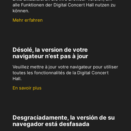
alle Funktionen der Digital Concert Hall nutzen zu
können.
Mehr erfahren
Désolé, la version de votre
navigateur n’est pas à jour
Veuillez mettre à jour votre navigateur pour utiliser
toutes les fonctionnalités de la Digital Concert
Hall.
En savoir plus
Desgraciadamente, la versión de su
navegador está desfasada