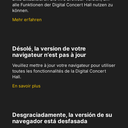
alle Funktionen der Digital Concert Hall nutzen zu
können.
Mehr erfahren
Désolé, la version de votre
navigateur n’est pas à jour
Veuillez mettre à jour votre navigateur pour utiliser
toutes les fonctionnalités de la Digital Concert
Hall.
En savoir plus
Desgraciadamente, la versión de su
navegador está desfasada