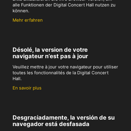
alle Funktionen der Digital Concert Hall nutzen zu
können.
Mehr erfahren
Désolé, la version de votre
navigateur n’est pas à jour
Veuillez mettre à jour votre navigateur pour utiliser
toutes les fonctionnalités de la Digital Concert
Hall.
En savoir plus
Desgraciadamente, la versión de su
navegador está desfasada