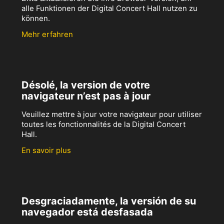
alle Funktionen der Digital Concert Hall nutzen zu
können.
Mehr erfahren
Désolé, la version de votre
navigateur n’est pas à jour
Veuillez mettre à jour votre navigateur pour utiliser
toutes les fonctionnalités de la Digital Concert
Hall.
En savoir plus
Desgraciadamente, la versión de su
navegador está desfasada