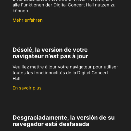
alle Funktionen der Digital Concert Hall nutzen zu
können.
Mehr erfahren
Désolé, la version de votre
navigateur n’est pas à jour
Veuillez mettre à jour votre navigateur pour utiliser
toutes les fonctionnalités de la Digital Concert
Hall.
En savoir plus
Desgraciadamente, la versión de su
navegador está desfasada