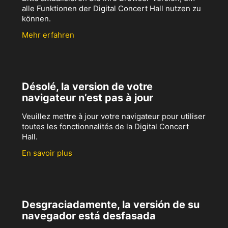
alle Funktionen der Digital Concert Hall nutzen zu
können.
Mehr erfahren
Désolé, la version de votre
navigateur n’est pas à jour
Veuillez mettre à jour votre navigateur pour utiliser
toutes les fonctionnalités de la Digital Concert
Hall.
En savoir plus
Desgraciadamente, la versión de su
navegador está desfasada