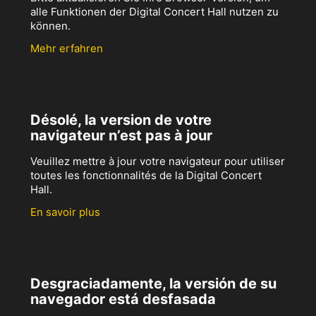
alle Funktionen der Digital Concert Hall nutzen zu
können.
Mehr erfahren
Désolé, la version de votre
navigateur n’est pas à jour
Veuillez mettre à jour votre navigateur pour utiliser
toutes les fonctionnalités de la Digital Concert
Hall.
En savoir plus
Desgraciadamente, la versión de su
navegador está desfasada