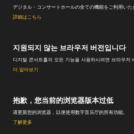
デジタル・コンサートホールの全ての機能をご利用いた
詳細はこちら
지원되지 않는 브라우저 버전입니다
디지털 콘서트홀의 모든 기능을 사용하시려면 브라우저 
더 알아보기
抱歉，您当前的浏览器版本过低
请更新您的浏览器，以便使用数字音乐厅的所有功能。
了解更多