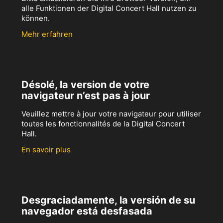
alle Funktionen der Digital Concert Hall nutzen zu
können.
Mehr erfahren
Désolé, la version de votre
navigateur n’est pas à jour
Veuillez mettre à jour votre navigateur pour utiliser
toutes les fonctionnalités de la Digital Concert
Hall.
En savoir plus
Desgraciadamente, la versión de su
navegador está desfasada