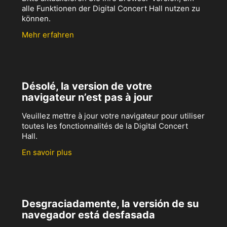
alle Funktionen der Digital Concert Hall nutzen zu
können.
Mehr erfahren
Désolé, la version de votre
navigateur n’est pas à jour
Veuillez mettre à jour votre navigateur pour utiliser
toutes les fonctionnalités de la Digital Concert
Hall.
En savoir plus
Desgraciadamente, la versión de su
navegador está desfasada