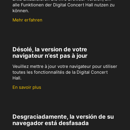
alle Funktionen der Digital Concert Hall nutzen zu
können.
Mehr erfahren
Désolé, la version de votre
navigateur n’est pas à jour
Veuillez mettre à jour votre navigateur pour utiliser
toutes les fonctionnalités de la Digital Concert
Hall.
En savoir plus
Desgraciadamente, la versión de su
navegador está desfasada