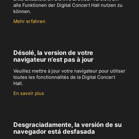
alle Funktionen der Digital Concert Hall nutzen zu
können.
Mehr erfahren
Désolé, la version de votre
navigateur n’est pas à jour
Veuillez mettre à jour votre navigateur pour utiliser
toutes les fonctionnalités de la Digital Concert
Hall.
En savoir plus
Desgraciadamente, la versión de su
navegador está desfasada