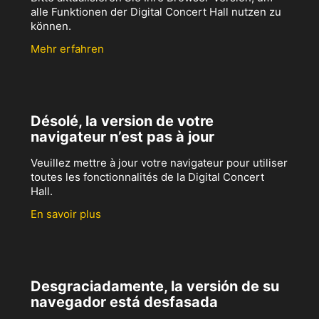
alle Funktionen der Digital Concert Hall nutzen zu
können.
Mehr erfahren
Désolé, la version de votre
navigateur n’est pas à jour
Veuillez mettre à jour votre navigateur pour utiliser
toutes les fonctionnalités de la Digital Concert
Hall.
En savoir plus
Desgraciadamente, la versión de su
navegador está desfasada