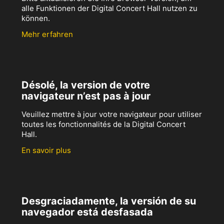
alle Funktionen der Digital Concert Hall nutzen zu
können.
Mehr erfahren
Désolé, la version de votre
navigateur n’est pas à jour
Veuillez mettre à jour votre navigateur pour utiliser
toutes les fonctionnalités de la Digital Concert
Hall.
En savoir plus
Desgraciadamente, la versión de su
navegador está desfasada