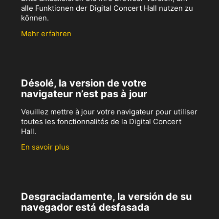
alle Funktionen der Digital Concert Hall nutzen zu
können.
Mehr erfahren
Désolé, la version de votre
navigateur n’est pas à jour
Veuillez mettre à jour votre navigateur pour utiliser
toutes les fonctionnalités de la Digital Concert
Hall.
En savoir plus
Desgraciadamente, la versión de su
navegador está desfasada