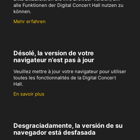
alle Funktionen der Digital Concert Hall nutzen zu
können.
Mehr erfahren
Désolé, la version de votre
navigateur n’est pas à jour
Veuillez mettre à jour votre navigateur pour utiliser
toutes les fonctionnalités de la Digital Concert
Hall.
En savoir plus
Desgraciadamente, la versión de su
navegador está desfasada