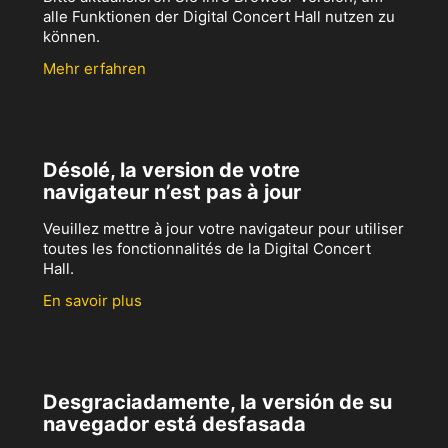
alle Funktionen der Digital Concert Hall nutzen zu
können.
Mehr erfahren
Désolé, la version de votre
navigateur n’est pas à jour
Veuillez mettre à jour votre navigateur pour utiliser
toutes les fonctionnalités de la Digital Concert
Hall.
En savoir plus
Desgraciadamente, la versión de su
navegador está desfasada