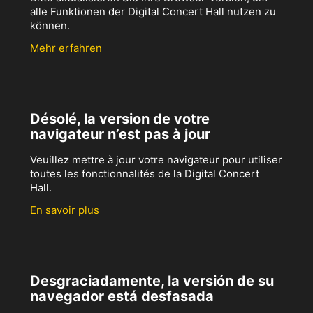
alle Funktionen der Digital Concert Hall nutzen zu
können.
Mehr erfahren
Désolé, la version de votre
navigateur n’est pas à jour
Veuillez mettre à jour votre navigateur pour utiliser
toutes les fonctionnalités de la Digital Concert
Hall.
En savoir plus
Desgraciadamente, la versión de su
navegador está desfasada