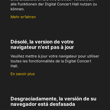
alle Funktionen der Digital Concert Hall nutzen zu
können.
Mehr erfahren
Désolé, la version de votre
navigateur n’est pas à jour
Veuillez mettre à jour votre navigateur pour utiliser
toutes les fonctionnalités de la Digital Concert
Hall.
En savoir plus
Desgraciadamente, la versión de su
navegador está desfasada