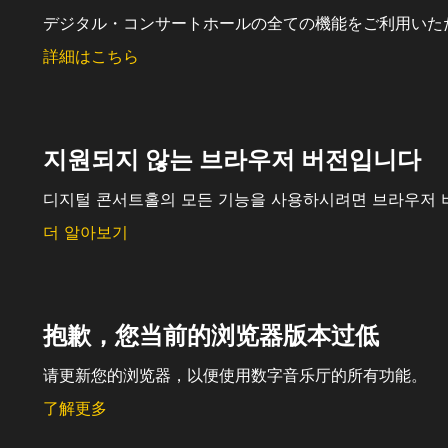
デジタル・コンサートホールの全ての機能をご利用いた
詳細はこちら
지원되지 않는 브라우저 버전입니다
디지털 콘서트홀의 모든 기능을 사용하시려면 브라우저 
더 알아보기
抱歉，您当前的浏览器版本过低
请更新您的浏览器，以便使用数字音乐厅的所有功能。
了解更多