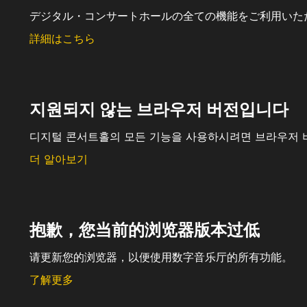
デジタル・コンサートホールの全ての機能をご利用いた
詳細はこちら
지원되지 않는 브라우저 버전입니다
디지털 콘서트홀의 모든 기능을 사용하시려면 브라우저 
더 알아보기
抱歉，您当前的浏览器版本过低
请更新您的浏览器，以便使用数字音乐厅的所有功能。
了解更多