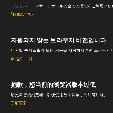
デジタル・コンサートホールの全ての機能をご利用いた
詳細はこちら
지원되지 않는 브라우저 버전입니다
디지털 콘서트홀의 모든 기능을 사용하시려면 브라우저 
더 알아보기
抱歉，您当前的浏览器版本过低
请更新您的浏览器，以便使用数字音乐厅的所有功能。
了解更多