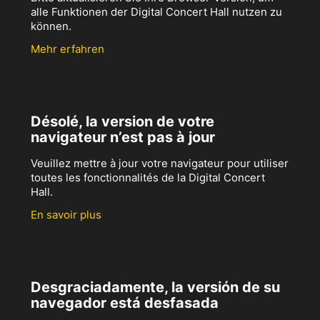
alle Funktionen der Digital Concert Hall nutzen zu
können.
Mehr erfahren
Désolé, la version de votre
navigateur n’est pas à jour
Veuillez mettre à jour votre navigateur pour utiliser
toutes les fonctionnalités de la Digital Concert
Hall.
En savoir plus
Desgraciadamente, la versión de su
navegador está desfasada