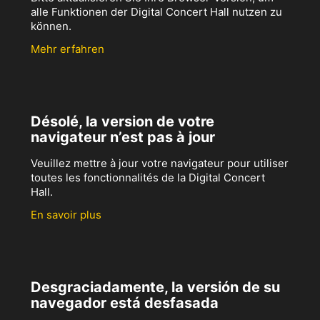
alle Funktionen der Digital Concert Hall nutzen zu
können.
Mehr erfahren
Désolé, la version de votre
navigateur n’est pas à jour
Veuillez mettre à jour votre navigateur pour utiliser
toutes les fonctionnalités de la Digital Concert
Hall.
En savoir plus
Desgraciadamente, la versión de su
navegador está desfasada