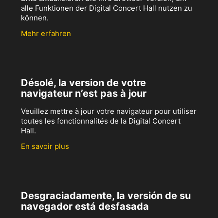
alle Funktionen der Digital Concert Hall nutzen zu
können.
Mehr erfahren
Désolé, la version de votre
navigateur n’est pas à jour
Veuillez mettre à jour votre navigateur pour utiliser
toutes les fonctionnalités de la Digital Concert
Hall.
En savoir plus
Desgraciadamente, la versión de su
navegador está desfasada