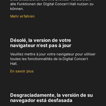
alle Funktionen der Digital Concert Hall nutzen zu
können.
Mehr erfahren
Désolé, la version de votre
navigateur n’est pas à jour
Veuillez mettre à jour votre navigateur pour utiliser
toutes les fonctionnalités de la Digital Concert
Hall.
En savoir plus
Desgraciadamente, la versión de su
navegador está desfasada