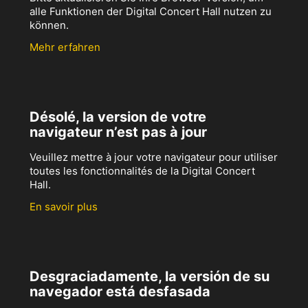
alle Funktionen der Digital Concert Hall nutzen zu
können.
Mehr erfahren
Désolé, la version de votre
navigateur n’est pas à jour
Veuillez mettre à jour votre navigateur pour utiliser
toutes les fonctionnalités de la Digital Concert
Hall.
En savoir plus
Desgraciadamente, la versión de su
navegador está desfasada