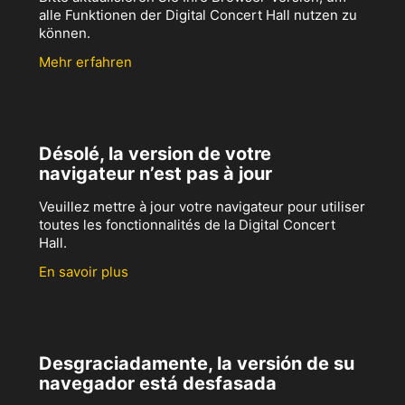
alle Funktionen der Digital Concert Hall nutzen zu
können.
Mehr erfahren
Désolé, la version de votre
navigateur n’est pas à jour
Veuillez mettre à jour votre navigateur pour utiliser
toutes les fonctionnalités de la Digital Concert
Hall.
En savoir plus
Desgraciadamente, la versión de su
navegador está desfasada