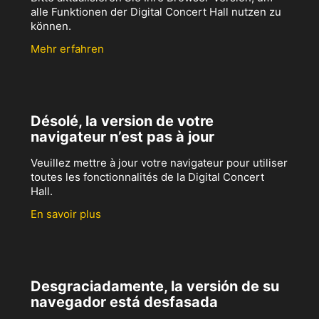
alle Funktionen der Digital Concert Hall nutzen zu
können.
Mehr erfahren
Désolé, la version de votre
navigateur n’est pas à jour
Veuillez mettre à jour votre navigateur pour utiliser
toutes les fonctionnalités de la Digital Concert
Hall.
En savoir plus
Desgraciadamente, la versión de su
navegador está desfasada