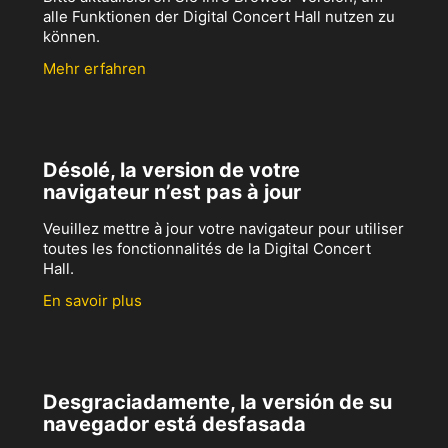
alle Funktionen der Digital Concert Hall nutzen zu
können.
Mehr erfahren
Désolé, la version de votre
navigateur n’est pas à jour
Veuillez mettre à jour votre navigateur pour utiliser
toutes les fonctionnalités de la Digital Concert
Hall.
En savoir plus
Desgraciadamente, la versión de su
navegador está desfasada