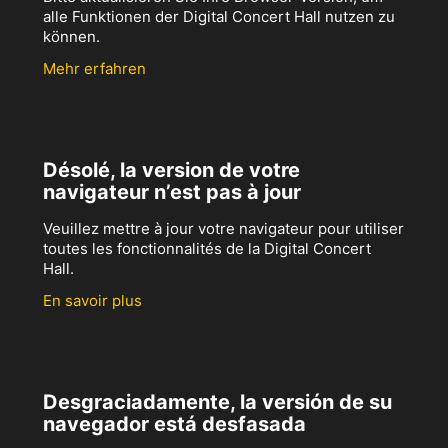
alle Funktionen der Digital Concert Hall nutzen zu
können.
Mehr erfahren
Désolé, la version de votre
navigateur n’est pas à jour
Veuillez mettre à jour votre navigateur pour utiliser
toutes les fonctionnalités de la Digital Concert
Hall.
En savoir plus
Desgraciadamente, la versión de su
navegador está desfasada