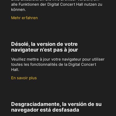
alle Funktionen der Digital Concert Hall nutzen zu
können.
Mehr erfahren
Désolé, la version de votre
navigateur n’est pas à jour
Veuillez mettre à jour votre navigateur pour utiliser
toutes les fonctionnalités de la Digital Concert
Hall.
En savoir plus
Desgraciadamente, la versión de su
navegador está desfasada